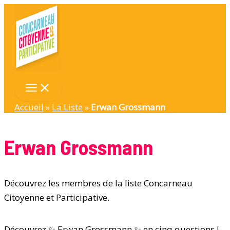
Aller
au
contenu
Accueil
»
La Liste
»
Erwan Grossmann
Erwan Grossmann
Découvrez les membres de la liste Concarneau
Citoyenne et Participative.
Découvrez ✨ Erwan Grossmann ✨ en cinq questions !